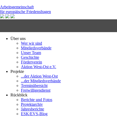
Arbeitsgemeinschaft
für europäische Friedensfragen
Über uns
Wer wir sind
Mitgliedsverbände
Unser Team
Geschichte
Förderverein
Aktion West-Ost e.V.
Projekte
...der Aktion West-Ost
...der Mitgliedsverbände
Terminübersicht
Freiwilligendienst
Rückblick
Berichte und Fotos
Projektarchiv
Jahresberichte
ESK/EVS-Blog