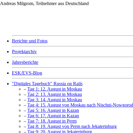
Andreas Milgrom, Teilnehmer aus Deutschland
Berichte und Fotos
Projektarchiv
Jahresberichte
ESK/EVS-Blog
"Digitales Tagebuch" Russia on Rails
–
Tag 1: 12. August in Moskau
–
Tag 2: 13. August in Moskau
–
Tag 3: 14. August in Moskau
–
Tag 4: 15. August von Moskau nach Nischni-Nowgorod
–
Tag 5: 16. August in Kazan
–
Tag 6: 17. August in Kazan
–
Tag 7: 18. August in Perm
–
Tag 8: 19. August von Perm nach Jekaterinburg
–
Tag 9: 20. August in Jekaterinburg