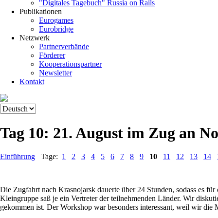
"Digitales Tagebuch" Russia on Rails
Publikationen
Eurogames
Eurobridge
Netzwerk
Partnerverbände
Förderer
Kooperationspartner
Newsletter
Kontakt
Tag 10: 21. August im Zug an No
Einführung
Tage:
1
2
3
4
5
6
7
8
9
10
11
12
13
14
Die Zugfahrt nach Krasnojarsk dauerte über 24 Stunden, sodass es f
Kleingruppe saß je ein Vertreter der teilnehmenden Länder. Wir disku
gekommen ist. Der Workshop war besonders interessant, weil wir die M