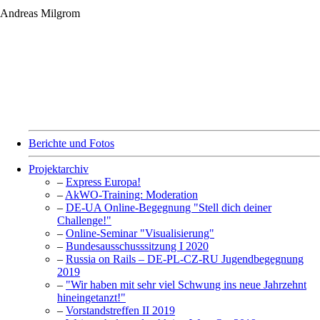
Andreas Milgrom
Berichte und Fotos
Projektarchiv
–
Express Europa!
–
AkWO-Training: Moderation
–
DE-UA Online-Begegnung "Stell dich deiner
Challenge!"
–
Online-Seminar "Visualisierung"
–
Bundesausschusssitzung I 2020
–
Russia on Rails – DE-PL-CZ-RU Jugendbegegnung
2019
–
"Wir haben mit sehr viel Schwung ins neue Jahrzehnt
hineingetanzt!"
–
Vorstandstreffen II 2019