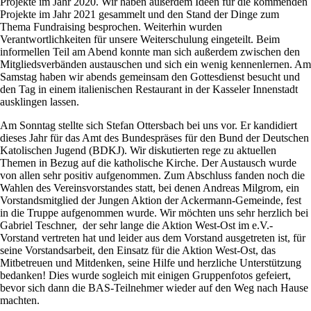
Projekte im Jahr 2020. Wir haben außerdem Ideen für die kommenden
Projekte im Jahr 2021 gesammelt und den Stand der Dinge zum
Thema Fundraising besprochen. Weiterhin wurden
Verantwortlichkeiten für unsere Weiterschulung eingeteilt. Beim
informellen Teil am Abend konnte man sich außerdem zwischen den
Mitgliedsverbänden austauschen und sich ein wenig kennenlernen. Am
Samstag haben wir abends gemeinsam den Gottesdienst besucht und
den Tag in einem italienischen Restaurant in der Kasseler Innenstadt
ausklingen lassen.
Am Sonntag stellte sich Stefan Ottersbach bei uns vor. Er kandidiert
dieses Jahr für das Amt des Bundespräses für den Bund der Deutschen
Katolischen Jugend (BDKJ). Wir diskutierten rege zu aktuellen
Themen in Bezug auf die katholische Kirche. Der Austausch wurde
von allen sehr positiv aufgenommen. Zum Abschluss fanden noch die
Wahlen des Vereinsvorstandes statt, bei denen Andreas Milgrom, ein
Vorstandsmitglied der Jungen Aktion der Ackermann-Gemeinde, fest
in die Truppe aufgenommen wurde. Wir möchten uns sehr herzlich bei
Gabriel Teschner, der sehr lange die Aktion West-Ost im e.V.-
Vorstand vertreten hat und leider aus dem Vorstand ausgetreten ist, für
seine Vorstandsarbeit, den Einsatz für die Aktion West-Ost, das
Mitbetreuen und Mitdenken, seine Hilfe und herzliche Unterstützung
bedanken! Dies wurde sogleich mit einigen Gruppenfotos gefeiert,
bevor sich dann die BAS-Teilnehmer wieder auf den Weg nach Hause
machten.