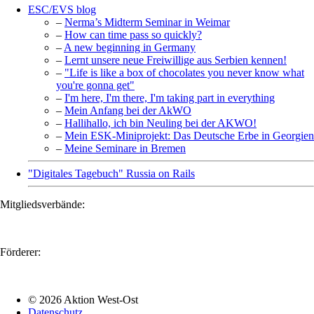
ESC/EVS blog
–
Nerma’s Midterm Seminar in Weimar
–
How can time pass so quickly?
–
A new beginning in Germany
–
Lernt unsere neue Freiwillige aus Serbien kennen!
–
"Life is like a box of chocolates you never know what
you're gonna get"
–
I'm here, I'm there, I'm taking part in everything
–
Mein Anfang bei der AkWO
–
Hallihallo, ich bin Neuling bei der AKWO!
–
Mein ESK-Miniprojekt: Das Deutsche Erbe in Georgien
–
Meine Seminare in Bremen
"Digitales Tagebuch" Russia on Rails
Mitgliedsverbände:
Förderer:
© 2026 Aktion West-Ost
Datenschutz