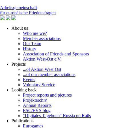
Arbeitsgemeinschaft
für europäische Friedensfragen
About us
Who are we?
Member associations
Our Team
History
Association of Friends and Sponsors
Aktion West-Ost e.V.
Projects
...of Aktion West-Ost
...of our member associations
Events
Voluntary Service
Looking back
Project reports and pictures
Projektarchiv
Annual Reports
ESC/EVS blog
"Digitales Tagebuch" Russia on Rails
Publications
Eurogames